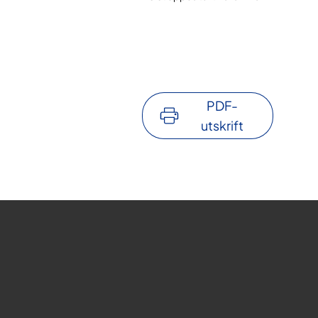
PDF-
utskrift