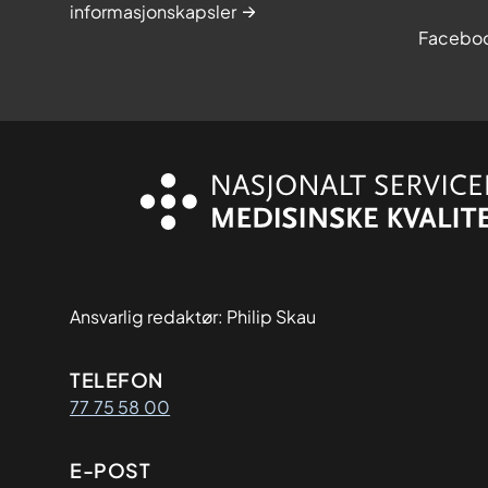
informasjonskapsler
Facebo
Ansvarlig redaktør: Philip Skau
Kontaktinformasjon
TELEFON
77 75 58 00
E-POST