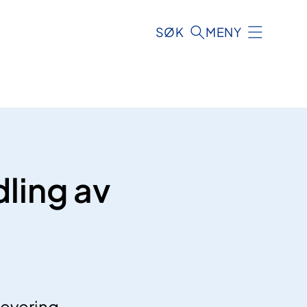
SØK
MENY
ling av
levering,