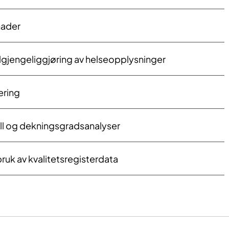
nader
ilgjengeliggjøring av helseopplysninger
ering
oll og dekningsgradsanalyser
ruk av kvalitetsregisterdata