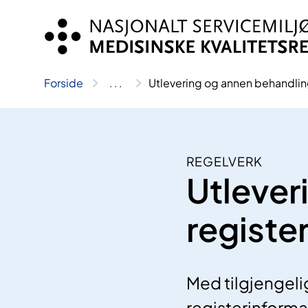
Hopp
til
innhold
Forside
..
.
Utlevering og annen behandlin
REGELVERK
Utlever
registe
Med tilgjengeli
registerinformas