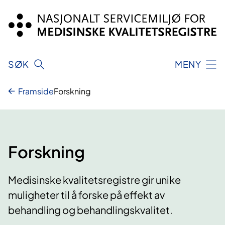
Hopp
til
innhold
SØK
MENY
Framside
Forskning
Forskning
Medisinske kvalitetsregistre gir unike
muligheter til å forske på effekt av
behandling og behandlingskvalitet.