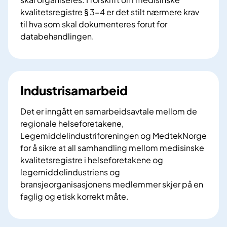
kvalitetsregistre § 3-4 er det stilt nærmere krav
til hva som skal dokumenteres forut for
databehandlingen.
R
e
g
i
Industrisamarbeid
s
t
Det er inngått en samarbeidsavtale mellom de
e
regionale helseforetakene,
r
Legemiddelindustriforeningen og MedtekNorge
v
for å sikre at all samhandling mellom medisinske
e
kvalitetsregistre i helseforetakene og
d
legemiddelindustriens og
t
bransjeorganisasjonens medlemmer skjer på en
e
faglig og etisk korrekt måte.
k
I
t
n