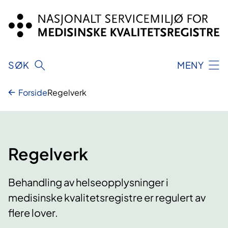
Hopp
til
innhold
SØK
MENY
Forside
Regelverk
Regelverk
Behandling av helseopplysninger i
medisinske kvalitetsregistre er regulert av
flere lover.