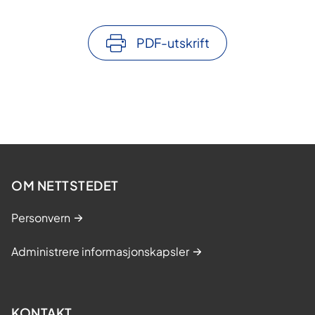
i
n
n
e
g
PDF-utskrift
OM NETTSTEDET
Personvern
Administrere informasjonskapsler
KONTAKT