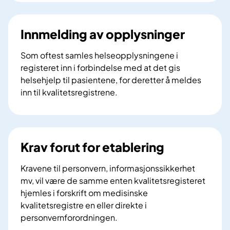
o
e
g
g
a
i
Innmelding av opplysninger
n
s
n
t
Som oftest samles helseopplysningene i
e
r
registeret inn i forbindelse med at det gis
n
e
helsehjelp til pasientene, for deretter å meldes
b
r
inn til kvalitetsregistrene.
e
t
I
h
e
n
a
s
n
n
r
m
Krav forut for etablering
d
e
e
l
t
l
Kravene til personvern, informasjonssikkerhet
i
t
d
mv, vil være de samme enten kvalitetsregisteret
n
i
i
hjemles i forskrift om medisinske
g
g
n
kvalitetsregistre en eller direkte i
a
h
g
personvernforordningen.
v
e
a
K