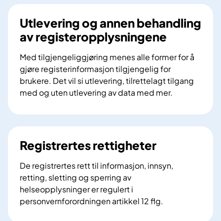
e
d
r
u
Utlevering og annen behandling
s
av registeropplysningene
t
r
Med tilgjengeliggjøring menes alle former for å
i
gjøre registerinformasjon tilgjengelig for
s
brukere. Det vil si utlevering, tilrettelagt tilgang
a
med og uten utlevering av data med mer.
m
U
a
t
r
l
b
e
Registrertes rettigheter
e
v
i
e
De registrertes rett til informasjon, innsyn,
d
r
retting, sletting og sperring av
i
helseopplysninger er regulert i
n
personvernforordningen artikkel 12 flg.
g
R