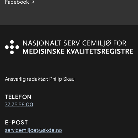
Facebook
Ansvarlig redaktør: Philip Skau
Kontaktinformasjon
TELEFON
77 75 58 00
E-POST
servicemiljoet@skde.no