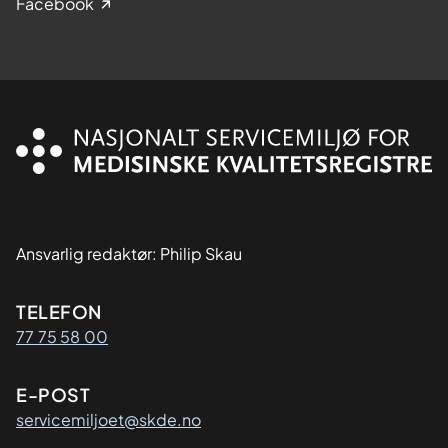
Facebook
Ansvarlig redaktør: Philip Skau
Kontaktinformasjon
TELEFON
77 75 58 00
E-POST
servicemiljoet@skde.no