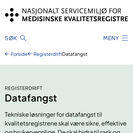
Hopp
til
innhold
SØK
MENY
Forside
Registerdrift
Datafangst
REGISTERDRIFT
Datafangst
Tekniske løsninger for datafangst til
kvalitetsregistrene skal være sikre, effektive
og brukervennlige. De skal bidra til rask og