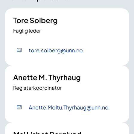
b
e
d
Tore Solberg
r
Faglig leder
i
n
g
tore
.solberg
@unn
.no
Anette M. Thyrhaug
Registerkoordinator
Anette
.Moltu
.Thyrhaug
@unn
.no