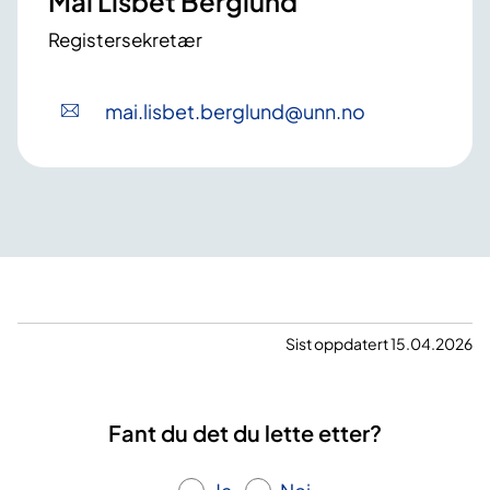
Mai Lisbet Berglund
Registersekretær
mai
.lisbet
.berglund
@unn
.no
Sist oppdatert 15.04.2026
Fant du det du lette etter?